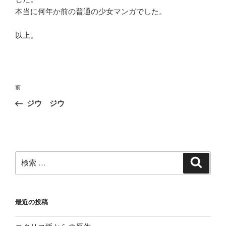
本当に何年か前の普通の少女マンガでした。
以上。
投
過
前
稿
去
ジウ ジウ
ナ
の
ビ
投
稿
ゲ
ー
検
検
シ
索
索:
ョ
ン
最近の投稿