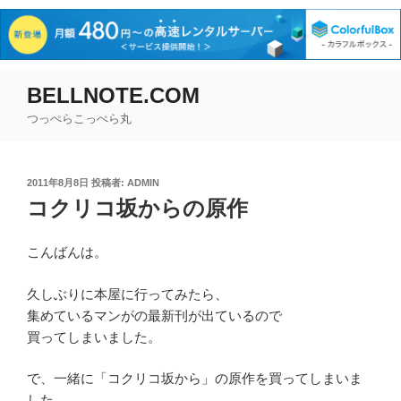
コ
BELLNOTE.COM
ン
つっぺらこっぺら丸
テ
ン
ツ
投
2011年8月8日
投稿者:
ADMIN
へ
稿
コクリコ坂からの原作
ス
日:
キ
ッ
こんばんは。
プ
久しぶりに本屋に行ってみたら、
集めているマンがの最新刊が出ているので
買ってしまいました。
で、一緒に「コクリコ坂から」の原作を買ってしまいま
した。