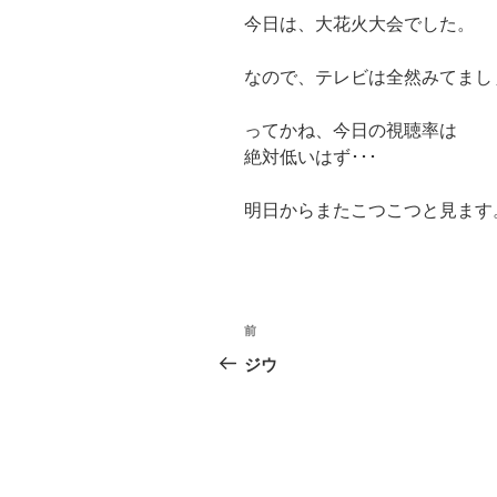
今日は、大花火大会でした。
なので、テレビは全然みてまし
ってかね、今日の視聴率は
絶対低いはず･･･
明日からまたこつこつと見ます
投
前
過
稿
去
ジウ
の
ナ
投
ビ
稿
ゲ