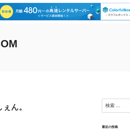
COM
検
しぇん。
索:
最近の投稿