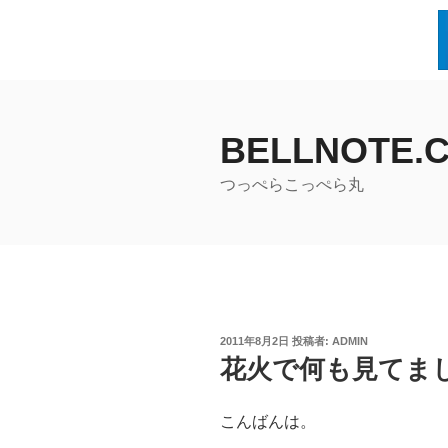
コ
ン
BELLNOTE.
テ
ン
つっぺらこっぺら丸
ツ
へ
ス
キ
ッ
プ
投
2011年8月2日
投稿者:
ADMIN
稿
花火で何も見てま
日:
こんばんは。