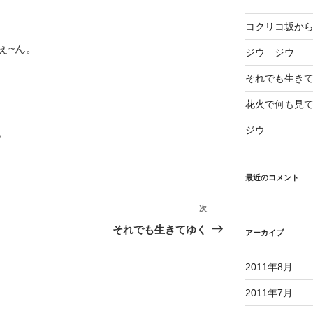
コクリコ坂か
ぇ~ん。
ジウ ジウ
それでも生き
花火で何も見
ジウ
。
最近のコメント
次
次
の
それでも生きてゆく
アーカイブ
投
稿
2011年8月
2011年7月