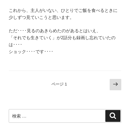
これから、主人がいない、ひとりでご飯を食べるときに
少しずつ見ていこうと思います。
ただ････見るのあきらめたのがあるとはいえ、
「それでも生きていく」が2話分も録画し忘れていたの
は････
ショック････です････
投
次
ページ
1
の
稿
ペ
ナ
ー
ビ
ジ
検
検
ゲ
索
索:
ー