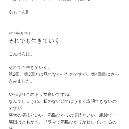
あぉーん!!
投
2011年7月30日
稿
それでも生きていく
日:
こんばんは。
それでも生きていく。
第2回、第3回とは見れなかったのですが、第4回目はさっ
きみました。
やっぱりこのドラマ良いですね。
なんでしょうね。私のない頭ではうまく説明できないの
ですが･･･
瑛太の演技といい、満島ひかりの演技といい、絶妙で･･･
瑛田はともかく、ドラマで満島ひかりがヒロインするの
は、