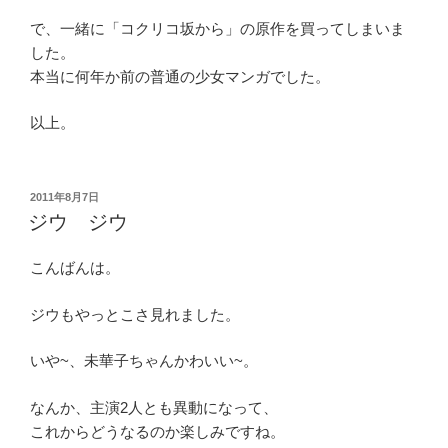
で、一緒に「コクリコ坂から」の原作を買ってしまいま
した。
本当に何年か前の普通の少女マンガでした。
以上。
投
2011年8月7日
稿
ジウ ジウ
日:
こんばんは。
ジウもやっとこさ見れました。
いや~、未華子ちゃんかわいい~。
なんか、主演2人とも異動になって、
これからどうなるのか楽しみですね。