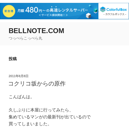
コ
BELLNOTE.COM
ン
つっぺらこっぺら丸
テ
ン
ツ
投稿
へ
ス
キ
投
2011年8月8日
ッ
稿
コクリコ坂からの原作
日:
プ
こんばんは。
久しぶりに本屋に行ってみたら、
集めているマンがの最新刊が出ているので
買ってしまいました。