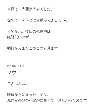
今日は、大花火大会でした。
なので、テレビは全然みてましぇ~ん。
ってかね、今日の視聴率は
絶対低いはず･･･
明日からまたこつこつと見ます。
投
2011年8月1日
稿
ジウ
日:
こんばんは。
昨日から始まった、ジウ。
原作者の他の小説が面白くて、見たかったのです。