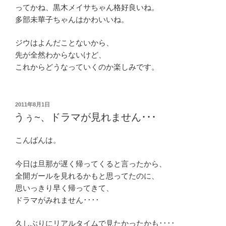
ってかね、黒木メイサちゃん格好良いね。
多部未華子ちゃんはかわいいね。
ジウはよんだことないから、
先が全然わからないけど、
これからどうなっていくのか楽しみです。
投
2011年8月1日
稿
うぅ~、ドラマが見れません･･･
日:
こんばんは。
今日は旦那が遅く帰ってくると言ったから、
全開ガールを見れるかもと思ってたのに、
思いっきり早く帰ってきて、
ドラマがみれません････
久しぶりにリアルタイムで見たかったかも････