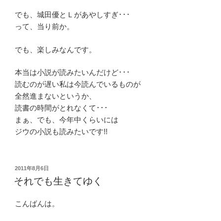
でも、城田優とＬがあやしすぎ･･･
って、当り前か。
でも、楽しみなんです。
本当は小説が読みたいんだけど･･･
読むのが遅い私は今読んでいるものが
全然進まないというか、
読書の時間がとれなくて･･･
まぁ、でも、今年中くらいには
ジウの小説も読みたいです!!
投
2011年8月6日
稿
それでも生きてゆく
日:
こんばんは。