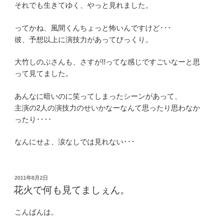
それでも生きてゆく、やっと見れました。
ってかね、風間くんちょっと怖いんですけど･･･
彼、予想以上に演技力があってびっくり。
大竹しのぶさんも、さすが!!ってな感じですごいなーと思
って見てました。
あんなに暗いのに笑ってしまったシーンがあって、
主演の2人の演技力のせいかなーなんて思ったり思わなか
ったり････
なんにせよ、涙なしでは見れない･･･
投
2011年8月2日
稿
花火で何も見てましぇん。
日:
こんばんは。