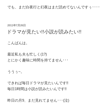
でも、まだ白夜行と幻夜はまだ読めてないんですぅ････
投
2011年7月26日
稿
ドラマが見たい!!小説が読みたい!!
日:
こんばんは。
最近私も夫も忙しく(1?)
とにかく趣味に時間を持てません･･･
ううぅ~。
できれば毎日ドラマが見たいんです!!
毎日1時間は小説が読みたいんです!!
昨日の月9、まだ見れてません･･･(泣)