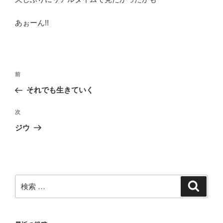
あぉーん!!
投
過
前
稿
去
それでも生きていく
ナ
の
ビ
投
次
次
稿
ゲ
の
ジウ
投
ー
稿
シ
ョ
ン
検
検
索
索: