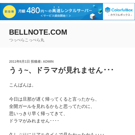
コ
BELLNOTE.COM
ン
つっぺらこっぺら丸
テ
ン
ツ
投
2011年8月1日
投稿者:
ADMIN
へ
稿
うぅ~、ドラマが見れません･･･
ス
日:
キ
ッ
こんばんは。
プ
今日は旦那が遅く帰ってくると言ったから、
全開ガールを見れるかもと思ってたのに、
思いっきり早く帰ってきて、
ドラマがみれません････
久しぶりにリアルタイムで見たかったかも････